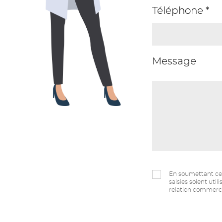
Téléphone *
Message
En soumettant ce 
saisies soient uti
relation commerci